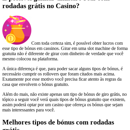
rodadas grátis no Casino?
Com toda certeza sim, é possível obter lucros com
esse tipo de bónus em cassinos. Girar em uma slot machine de forma
gratuita não é diferente de girar com dinheiro de verdade que você
mesmo colocou na plataforma.
A única diferença é que, para poder sacar alguns tipos de bónus, é
necessário cumprir os rollovers que foram citados mais acima.
Exatamente por esse motivo você precisa ficar atento às regras da
casa que envolvem o bónus gratuito.
Além do mais, não existe apenas um tipo de bónus de giro grátis, no
tópico a seguir você verá quais tipos de bônus gratuito que existem,
assim poderá optar por um casino que ofereça os bónus que sejam
mais interessantes para você.
Melhores tipos de bónus com rodadas
grátis