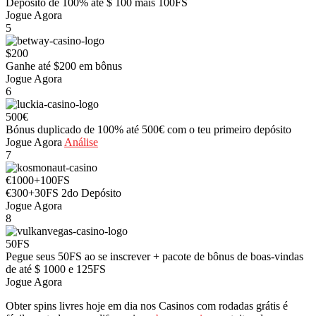
Depósito de 100% até $ 100 mais 100FS
Jogue Agora
5
$200
Ganhe até $200 em bônus
Jogue Agora
6
500€
Bónus duplicado de 100% até 500€ com o teu primeiro depósito
Jogue Agora
Análise
7
€1000+100FS
€300+30FS 2do Depósito
Jogue Agora
8
50FS
Pegue seus 50FS ao se inscrever + pacote de bônus de boas-vindas
de até $ 1000 e 125FS
Jogue Agora
Obter spins livres hoje em dia nos Casinos com rodadas grátis é