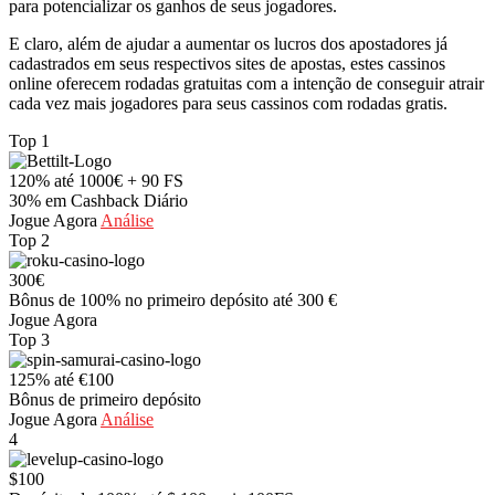
para potencializar os ganhos de seus jogadores.
E claro, além de ajudar a aumentar os lucros dos apostadores já
cadastrados em seus respectivos sites de apostas, estes cassinos
online oferecem rodadas gratuitas com a intenção de conseguir atrair
cada vez mais jogadores para seus cassinos com rodadas gratis.
Top
1
120% até 1000€ + 90 FS
30% em Cashback Diário
Jogue Agora
Análise
Top
2
300€
Bônus de 100% no primeiro depósito até 300 €
Jogue Agora
Top
3
125% até €100
Bônus de primeiro depósito
Jogue Agora
Análise
4
$100