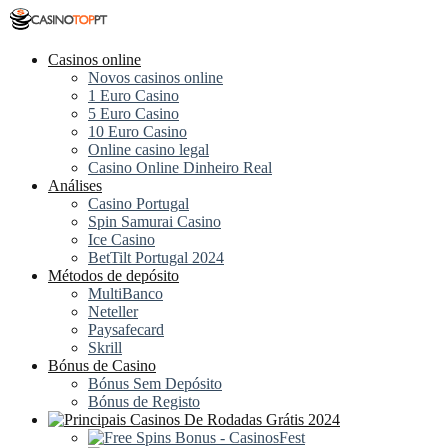
Casinos online
Novos casinos online
1 Euro Casino
5 Euro Casino
10 Euro Casino
Online casino legal
Casino Online Dinheiro Real
Análises
Casino Portugal
Spin Samurai Casino
Ice Casino
BetTilt Portugal 2024
Métodos de depósito
MultiBanco
Neteller
Paysafecard
Skrill
Bónus de Casino
Bónus Sem Depósito
Bónus de Registo